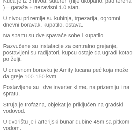
Kuća je iz 3 nivoa, suteren (nije ukopano, pad terena
) – garaža + nezavisni 1.0 stan.
U nivou prizemlje su kuhinja, trpezarija, ogromni
dnevni boravak, kupatilo, ostava.
Na spartu su dve spavaće sobe i kupatilo.
Razvučene su instalacije za centralno grejanje,
postavljeni su radijatori, kupcu ostaje da ugradi kotao
po želji.
U dnevnom boravku je Amity tucana peć koja može
da greje 100-150 kvm.
Postavljene su i dve inverter klime, na prizemlju i na
spratu.
Struja je trofazna, objekat je priključen na gradski
vodovod.
U dvorištu je i arterijski bunar dubine 45m sa pitkom
vodom.