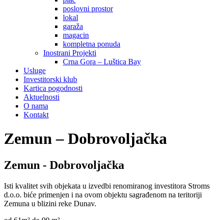
poslovni prostor
lokal
garaža
magacin
kompletna ponuda
Inostrani Projekti
Crna Gora – Luštica Bay
Usluge
Investitorski klub
Kartica pogodnosti
Aktuelnosti
O nama
Kontakt
Zemun – Dobrovoljačka
Zemun - Dobrovoljačka
Isti kvalitet svih objekata u izvedbi renomiranog investitora Stroms
d.o.o. biće primenjen i na ovom objektu sagrađenom na teritoriji
Zemuna u blizini reke Dunav.