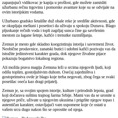
zapanjujući vidikovac je kapija u prošlost, gde možete zamisliti
užurbanu rečnu trgovinu i pomorske avanture koje su se odvijale na
ovim istorijskim vodama.
Užurbano gradsko šetalište duž obale reke je središte aktivnosti, gde
se okupljaju meštani i posetioci da uživaju u spokoju Dunava. Blago
pljuskanje rečnih voda i topli zagrljaj sunca čine ga savršenim
mestom za lagane šetnje, kafiće i trenutke razmišljanja.
Zemun je mesto gde skladno koegzistiraju istorija i savremeni život.
Neobične prodavnice, zanatski butici i udobni kafići pozivaju vas da
istražite jedinstveni karakter grada, dok njegove živahne pijace
pokazuju bogatstvo lokalnog regiona.
Ali možda prava magija Zemuna leži u srcima njegovih ljudi, koji
odišu toplim, gostoljubivim duhom. Osećaj zajedništva i
gostoprimstva ovde je blago koje treba negovati, zbog čega se svaki
posetilac oseća kao dragi prijatelj.
Zemun je, sa svojim spojem istorije, kulture i prirodnih lepota, grad
koji dočarava suštinu trajnog šarma Srbije. Mami vas da se uronite u
njegove priče, uživate u njegovim ukusima i prigrlite njegov topao i
autentičan karakter, ostavljajući vam uspomene koje će ostati u
vašem srcu dugo nakon što se oprostite od njega.