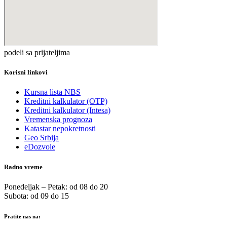
podeli sa prijateljima
Korisni linkovi
Kursna lista NBS
Kreditni kalkulator (OTP)
Kreditni kalkulator (Intesa)
Vremenska prognoza
Katastar nepokretnosti
Geo Srbija
eDozvole
Radno vreme
Ponedeljak – Petak: od 08 do 20
Subota: od 09 do 15
Pratite nas na: