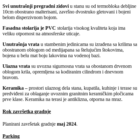
Svi unutrašnji pregradni zidovi
u stanu su od termobloka debljine
10cm obostrano malterisani, završno dvostruko gletovani i bojeni
belom disperzivnom bojom.
Fasadna stolarija je PVC
stolarija visokog kvaliteta koja ima
veliku otpornost na atmosferske uticaje.
Unutrašnja vrata
u stambenim jedinicama su izrađena sa krilima sa
obostranom oblogom od medijapana sa štelujućim štokovima,
bojena u belu mat boju lakovima na vodenoj bazi.
Ulazna vrata
su uvozna sigurnosna vrata sa obostanom drvenom
oblogom krila, opremljena sa kodiranim cilindrom i dnevnom
bravom.
Keramika –
prostori ulaznog dela stana, kupatila, kuhinje i terase su
predviđeni za oblaganje uvoznim granitnim keramičkim pločicama
prve klase. Keramika na terasi je antiklizna, otporna na mraz.
Rok završetka gradnje
Planirani završetak gradnje
maj 2024
.
Parking