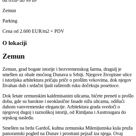
od 61m² do 99 m²
Zemun
Parking
Cena od 2.600 EUR/m2 + PDV
O lokaciji
Zemun
Zemun, grad bogate istorije i bezvremenskog šarma, dragulj je
smešten uz obale moćnog Dunava u Srbiji. Njegove živopisne ulice
i istorijska arhitektura pričaju priče o prošlim vekovima, dok njegov
živahan duh i srdačni ljudi raširenih ruku dočekuju posetioce.
Dok šetate zemunskim kaldrmisanim ulicama, bićete preneti u prošlo
doba, gde su barokne i neoklasične fasade nižu ulicama, odišući
dahom vanvremenske elegancije. Arhitektura grada svedoči o
njegovoj dugoj i raznolikoj istoriji, od Rimljana i Austrougara do
srpskog nasleđa.
Smešten na brdu Gardoš, kultna zemunska Milenijumska kula pruža
panoramski pogled na Dunav i prostrani pejzaž iza njega. Ovaj