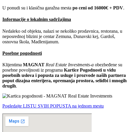
U ponudi su i klasična garažna mesta
po ceni od 16000€ + PDV
.
Informacije o lokalnim sadržajima
Nedaleko od objekta, nalazi se nekoliko prodavnica, restorana, u
neposrednoj blizini je centar Zemuna, Dunavski kej, Gardoš,
osnovna škola, Madlenijanum.
Posebne pogodnosti
Klijentima
MAGNAT
Real Estate Investments-a
obezbeđene su
posebne povoljnosti iz programa
Kartice Pogodnosti u vidu
posebnih uslova i popusta za usluge i prozvode naših partnera
poput dizajna enterijera, opremanja prostora, selidbi i mnogih
drugih
.
Pogledajte LISTU SVIH POPUSTA na jednom mestu