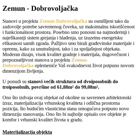
Zemun - Dobrovoljačka
Stanovi u projektu
Zemun-Dobrovoljačka
su osmišljeni tako da
zadovolje potrebe savremenog čoveka, uz maksimalnu iskorišćenost
i funkcionalnost prostora. Posebno smo ponosni na najmoderniji i
najefikasniji sistem grejanja i hlađenja, uz izuzetnu energetsku
efikasnost samih zgrada. Pažljivo smo birali građevinske materijale i
opremu, kako za unutrašnjost, tako i za spoljašnjost objekata.
Moderan dizajn, visok kvalitet gradnje i materijala, dugovečnost i
prepoznatljivost stanova u projektu
Zemun-
Dobrovoljačka
oplemeniće Vaš svakodnevni život potpuno novom
dimenzijom življenja.
U ponudi su
stanovi većih struktura od dvoiposobnih do
troiposobnih, površine od 61,88m² do 99,08m².
Ono što izdvaja ovaj objekat od okoline su savremen arhitektonski
izraz, materijalizacija vrhunskog kvaliteta i odlična prostorna
pozicija, što budućim vlasnicima stana omogućava potpuno novu
dimenziju stanovanja. Ono što bi najbolje opisalo ove objekte je
komfor i vrhunski kvalitet života u gradu.
Materijalizacija objekta