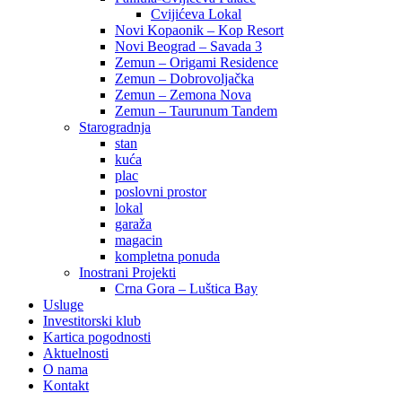
Cvijićeva Lokal
Novi Kopaonik – Kop Resort
Novi Beograd – Savada 3
Zemun – Origami Residence
Zemun – Dobrovoljačka
Zemun – Zemona Nova
Zemun – Taurunum Tandem
Starogradnja
stan
kuća
plac
poslovni prostor
lokal
garaža
magacin
kompletna ponuda
Inostrani Projekti
Crna Gora – Luštica Bay
Usluge
Investitorski klub
Kartica pogodnosti
Aktuelnosti
O nama
Kontakt