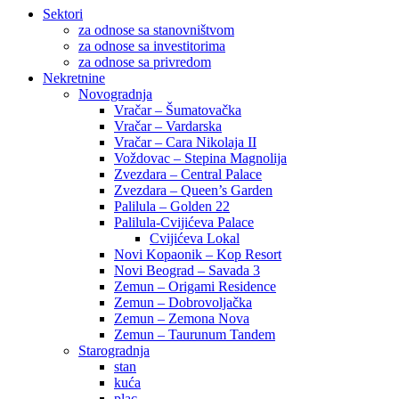
Sektori
za odnose sa stanovništvom
za odnose sa investitorima
za odnose sa privredom
Nekretnine
Novogradnja
Vračar – Šumatovačka
Vračar – Vardarska
Vračar – Cara Nikolaja II
Voždovac – Stepina Magnolija
Zvezdara – Central Palace
Zvezdara – Queen’s Garden
Palilula – Golden 22
Palilula-Cvijićeva Palace
Cvijićeva Lokal
Novi Kopaonik – Kop Resort
Novi Beograd – Savada 3
Zemun – Origami Residence
Zemun – Dobrovoljačka
Zemun – Zemona Nova
Zemun – Taurunum Tandem
Starogradnja
stan
kuća
plac