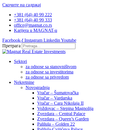
Скочите на садржај
+381 (64) 40 99 222
+381 (64) 40 99 333
office@magnat.co.rs
Karijera u MAGNAT-u
Facebook-f
Instagram
Linkedin
Youtube
Претрага
Sektori
za odnose sa stanovništvom
za odnose sa investitorima
za odnose sa privredom
Nekretnine
Novogradnja
Vračar – Šumatovačka
Vračar – Vardarska
Vračar – Cara Nikolaja II
Voždovac – Stepina Magnolija
Zvezdara – Central Palace
Zvezdara – Queen’s Garden
Palilula – Golden 22
Palilula-Cvijićeva Palace