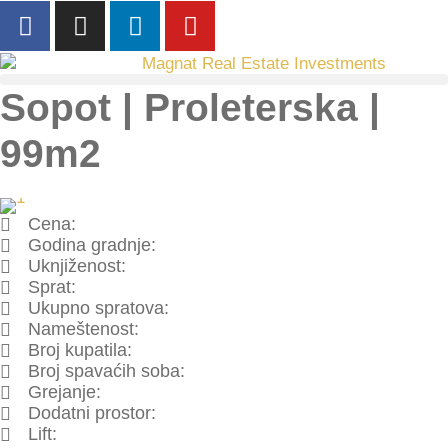
Sopot | Proleterska |
99m2
Cena:
Godina gradnje:
Uknjiženost:
Sprat:
Ukupno spratova:
Nameštenost:
Broj kupatila:
Broj spavaćih soba:
Grejanje:
Dodatni prostor:
Lift: