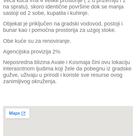
Veća kuća ima 4 velike prostorije ( 2 u prizemlju i 2
na spratu), skoro identične površine dok se manja
sastoji od 2 sobe, kupatila i kuhinje.
Objekat je priključen na gradski vodovod, postoji i
bunar kao i pomoćna prostorija za uzgoj stoke.
Obe kuće su za renoviranje.
Agencijska provizija 2%
Neposredna blizina Avale i Kosmaja čini ovu lokaciju
interasntnom ljudima koji žele da pobegnu iz gradske
gužve, uživaju u prirodi i koriste sve resurse ovog
zanimljivog okruženja.