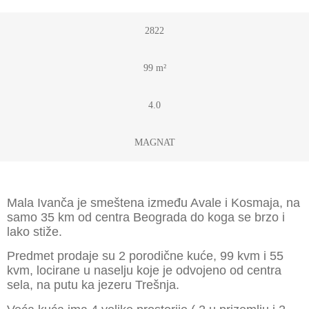
2822
99 m²
4.0
MAGNAT
Mala Ivanča je smeštena između Avale i Kosmaja, na
samo 35 km od centra Beograda do koga se brzo i
lako stiže.
Predmet prodaje su 2 porodične kuće, 99 kvm i 55
kvm, locirane u naselju koje je odvojeno od centra
sela, na putu ka jezeru Trešnja.