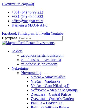
Скочите на садржај
+381 (64) 40 99 222
+381 (64) 40 99 333
office@magnat.co.rs
Karijera u MAGNAT-u
Facebook-f
Instagram
Linkedin
Youtube
Претрага
Sektori
za odnose sa stanovništvom
za odnose sa investitorima
za odnose sa privredom
Nekretnine
Novogradnja
Vračar – Šumatovačka
Vračar – Vardarska
Vračar – Cara Nikolaja II
Voždovac – Stepina Magnolija
Zvezdara – Central Palace
Zvezdara – Queen’s Garden
Palilula – Golden 22
Palilula-Cvijićeva Palace