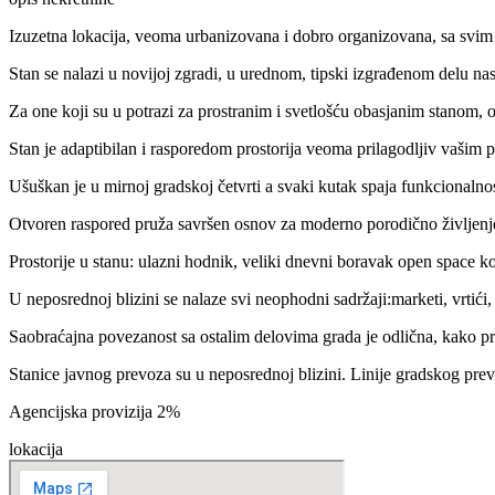
Izuzetna lokacija, veoma urbanizovana i dobro organizovana, sa svim
Stan se nalazi u novijoj zgradi, u urednom, tipski izgrađenom delu nas
Za one koji su u potrazi za prostranim i svetlošću obasjanim stanom, o
Stan je adaptibilan i rasporedom prostorija veoma prilagodljiv vašim 
Ušuškan je u mirnoj gradskoj četvrti a svaki kutak spaja funkcionaln
Otvoren raspored pruža savršen osnov za moderno porodično življenje
Prostorije u stanu: ulazni hodnik, veliki dnevni boravak open space ko
U neposrednoj blizini se nalaze svi neophodni sadržaji:marketi, vrtići,
Saobraćajna povezanost sa ostalim delovima grada je odlična, kako p
Stanice javnog prevoza su u neposrednoj blizini. Linije gradskog pre
Agencijska provizija 2%
lokacija