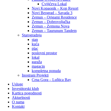
Cvijićeva Lokal
Novi Kopaonik – Kop Resort
Novi Beograd – Savada 3
Zemun – Origami Residence
Zemun – Dobrovoljačka
Zemun – Zemona Nova
Zemun – Taurunum Tandem
Starogradnja
stan
kuća
plac
poslovni prostor
lokal
garaža
magacin
kompletna ponuda
Inostrani Projekti
Crna Gora – Luštica Bay
Usluge
Investitorski klub
Kartica pogodnosti
Aktuelnosti
O nama
Kontakt