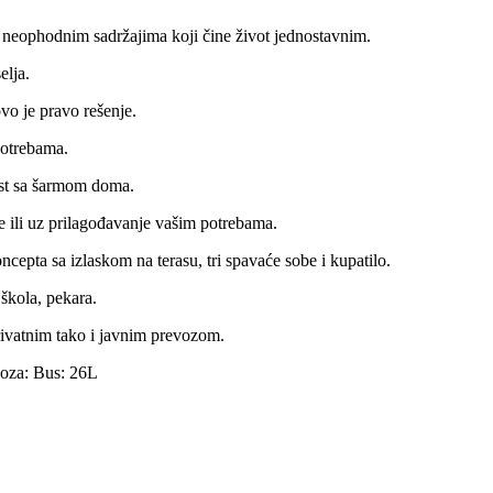
 neophodnim sadržajima koji čine život jednostavnim.
elja.
vo je pravo rešenje.
potrebama.
ost sa šarmom doma.
 ili uz prilagođavanje vašim potrebama.
ncepta sa izlaskom na terasu, tri spavaće sobe i kupatilo.
 škola, pekara.
rivatnim tako i javnim prevozom.
voza: Bus: 26L