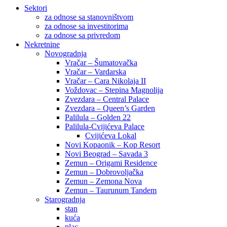
Sektori
za odnose sa stanovništvom
za odnose sa investitorima
za odnose sa privredom
Nekretnine
Novogradnja
Vračar – Šumatovačka
Vračar – Vardarska
Vračar – Cara Nikolaja II
Voždovac – Stepina Magnolija
Zvezdara – Central Palace
Zvezdara – Queen’s Garden
Palilula – Golden 22
Palilula-Cvijićeva Palace
Cvijićeva Lokal
Novi Kopaonik – Kop Resort
Novi Beograd – Savada 3
Zemun – Origami Residence
Zemun – Dobrovoljačka
Zemun – Zemona Nova
Zemun – Taurunum Tandem
Starogradnja
stan
kuća
plac