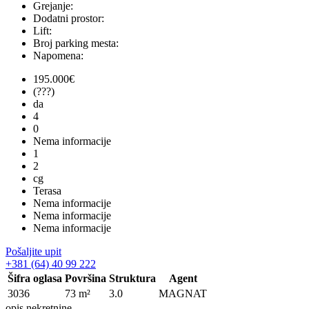
Grejanje:
Dodatni prostor:
Lift:
Broj parking mesta:
Napomena:
195.000
€
(???)
da
4
0
Nema informacije
1
2
cg
Terasa
Nema informacije
Nema informacije
Nema informacije
Pošaljite upit
+381 (64) 40 99 222
Šifra oglasa
Površina
Struktura
Agent
3036
73 m²
3.0
MAGNAT
opis nekretnine