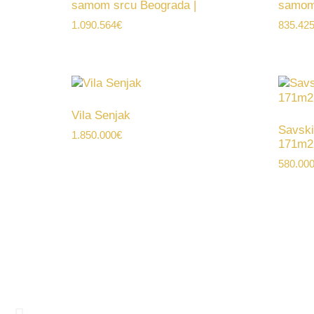
samom srcu Beograda |
samom 
1.090.564
€
835.42
Vila Senjak
Savski
1.850.000
€
171m2
580.00