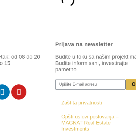
Prijava na newsletter
tak: od 08 do 20
Budite u toku sa našim projektim
o 15
Budite informisani, investirajte
pametno.
O
Zaštita privatnosti
Opšti uslovi poslovanja –
MAGNAT Real Estate
Investments