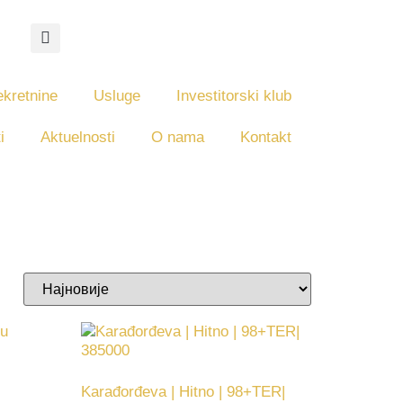
kretnine
Usluge
Investitorski klub
i
Aktuelnosti
O nama
Kontakt
Karađorđeva | Hitno | 98+TER|