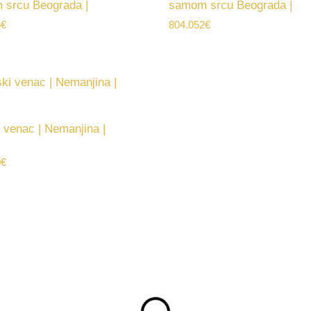
srcu Beograda |
samom srcu Beograda |
5
€
804.052
€
 venac | Nemanjina |
0
€