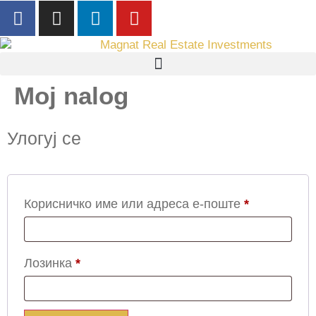
Moj nalog
Улогуј се
Корисничко име или адреса е-поште
*
Лозинка
*