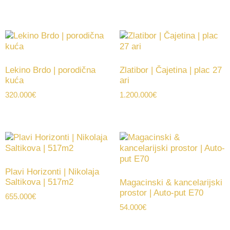
Lekino Brdo | porodična
Zlatibor | Čajetina | plac 27
kuća
ari
320.000
€
1.200.000
€
Plavi Horizonti | Nikolaja
Saltikova | 517m2
Magacinski & kancelarijski
prostor | Auto-put E70
655.000
€
54.000
€