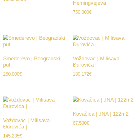
Hemingvejeva
750.000
€
Smederevo | Beogradski
Voždovac | Milisava
put
Đurovića |
250.000
€
180.172
€
Kovačica | JNA | 122m2
Voždovac | Milisava
67.500
€
Đurovića |
145.235
€