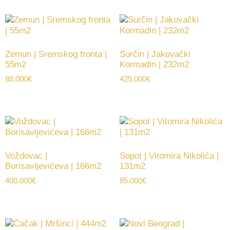
Zemun | Sremskog fronta |
Surčin | Jakovački
55m2
Kormadin | 232m2
88.000
€
425.000
€
Voždovac |
Sopot | Vitomira Nikolića |
Borisavljevićeva | 166m2
131m2
400.000
€
85.000
€