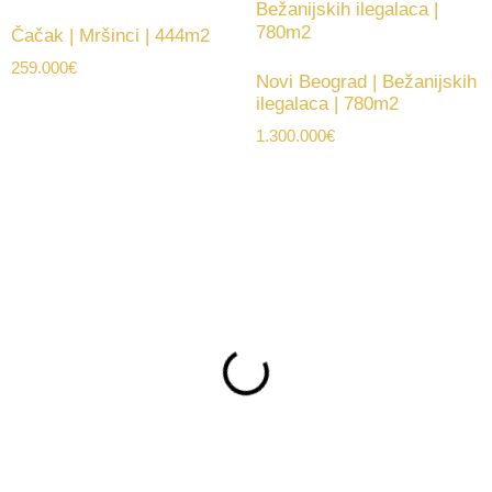
Čačak | Mršinci | 444m2
259.000
€
Novi Beograd | Bežanijskih
ilegalaca | 780m2
1.300.000
€