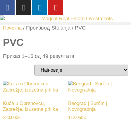
/ Производ Stolarija / PVC
Почетна
PVC
Приказ 1–16 од 49 резултата
Kuća u Obrenovcu,
Beograd | Surčin |
Zabrežje, izuzetna prilika
Novogradnja
220.000
€
112.050
€