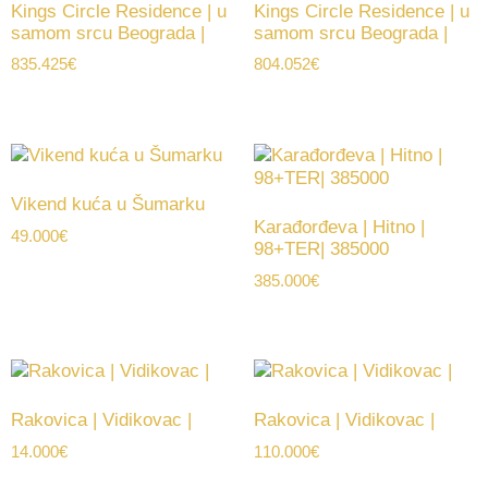
Kings Circle Residence | u
Kings Circle Residence | u
samom srcu Beograda |
samom srcu Beograda |
835.425
€
804.052
€
Vikend kuća u Šumarku
Karađorđeva | Hitno |
49.000
€
98+TER| 385000
385.000
€
Rakovica | Vidikovac |
Rakovica | Vidikovac |
14.000
€
110.000
€