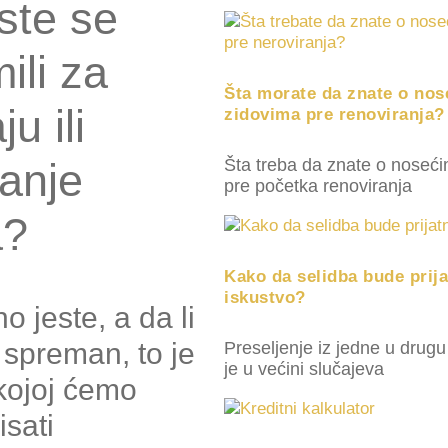
 ste se
ili za
Šta morate da znate o no
u ili
zidovima pre renoviranja?
Šta treba da znate o noseć
anje
pre početka renoviranja
a?
Kako da selidba bude prij
iskustvo?
no jeste, a da li
n spreman, to je
Preseljenje iz jedne u drug
je u većini slučajeva
kojoj ćemo
sati