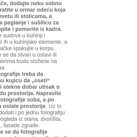
ače, dodajte neku sobnu
vratite u ormar odeću koja
evetu ili stolicama, a
 peglanje i sušilicu za
pite i pomerite iz kadra
.
e sudove u kuhinji i
e ih u kuhinjske elemente, a
račke spakujte u korpu.
 se da stvari u ostavi ili
berima budu složene na
ma.
ografije treba da
 kupcu da „oseti“
i stekne dobar utisak o
du prostorija.
Napravite
otografije soba, a po
 ostale prostorije
, Uz to
odati i po jednu fotografiju
pogleda iz stana, dvorišta,
, fasade zgrade.
e se da fotografije