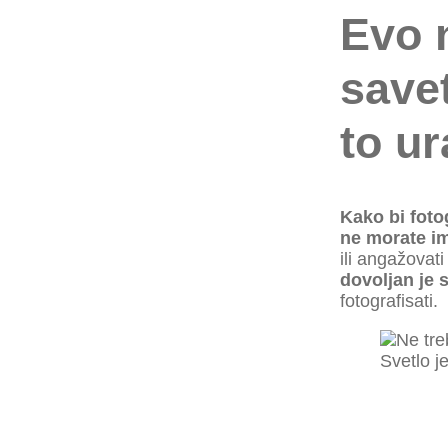
Evo 
save
to u
Kako bi foto
ne morate i
ili angažovati
dovoljan je 
fotografisati.
Svetlo j