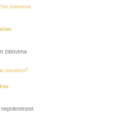
sećim
im zidovima
atno
u nepokretnost