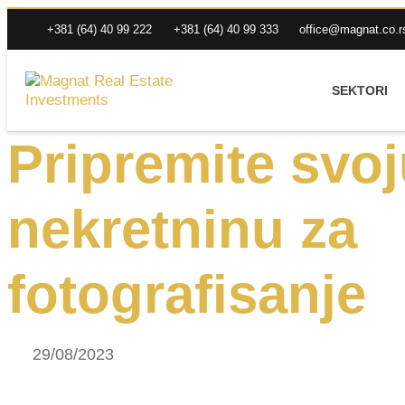
+381 (64) 40 99 222
+381 (64) 40 99 333
office@magnat.co.r
SEKTORI
Pripremite svo
nekretninu za
fotografisanje
29/08/2023