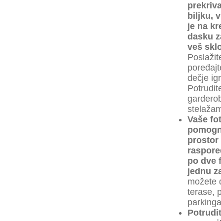
prekriv
biljku, 
je na kr
dasku za
veš sklo
Poslažit
poređajt
dečje ig
Potrudite
gardero
stelaža
Vaše fot
pomognu
prostor 
raspore
po dve f
jednu za
možete d
terase, 
parkinga
Potrudit