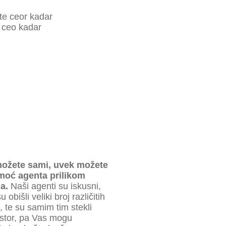
 ceo kadar
možete sami, uvek možete
moć agenta prilikom
a.
Naši agenti su iskusni,
 obišli veliki broj različitih
, te su samim tim stekli
ostor, pa Vas mogu