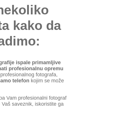
nekoliko
ta kako da
radimo:
grafije ispale primamljive
mati profesionalnu opremu
 profesionalnog fotografa,
samo telefon
kojim se može
e Vaš saveznik, iskoristite ga