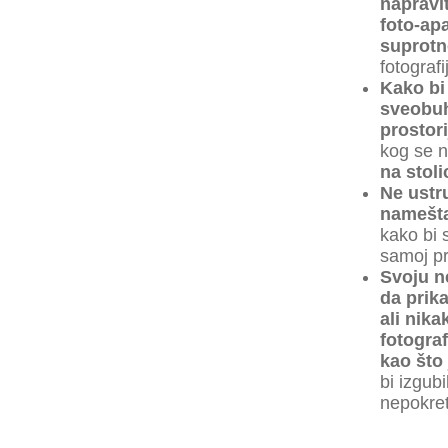
napravit
foto-ap
suprotn
fotograf
Kako bi 
sveobu
prostor
kog se n
na stoli
Ne ustr
namešta
kako bi 
samoj pro
Svoju n
da prik
ali nika
fotograf
kao što
bi izgubi
nepokret