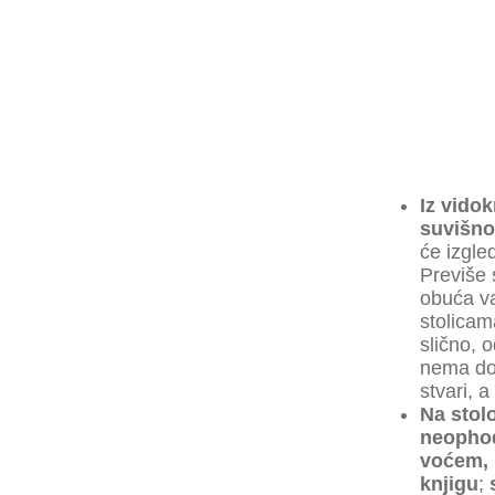
Iz vidok
suvišno
će izgled
Previše 
obuća va
stolicam
slično, 
nema do
stvari, 
Na stol
neophodn
voćem, 
knjigu
;