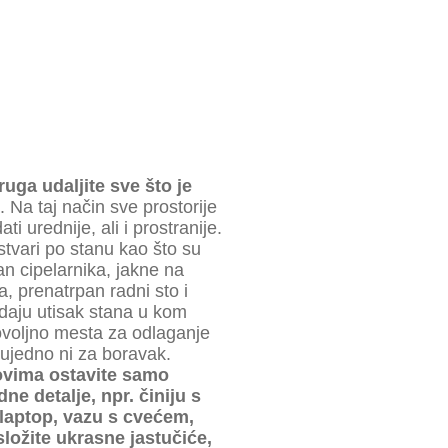
ruga udaljite sve što je
. Na taj način sve prostorije
ati urednije, ali i prostranije.
stvari po stanu kao što su
n cipelarnika, jakne na
a, prenatrpan radni sto i
odaju utisak stana u kom
voljno mesta za odlaganje
a ujedno ni za boravak.
ovima ostavite samo
e detalje, npr. činiju s
laptop, vazu s cvećem,
složite ukrasne
jastučiće,