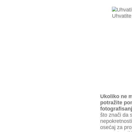
Uhvatite
Ukoliko ne 
potražite po
fotografisanj
što znači da su
nepokretnosti
osećaj za pr