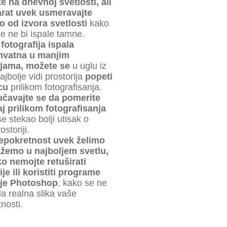
e na dnevnoj svetlosti, ali
arat uvek usmeravajte
o od izvora svetlosti
kako
ije ne bi ispale tamne.
fotografija ispala
hvatna u manjim
ijama, možete se
u uglu iz
ajbolje vidi prostorija
popeti
cu
prilikom fotografisanja.
učavajte se da pomerite
j prilikom fotografisanja
se stekao bolji utisak o
storiji.
epokretnost uvek želimo
ažemo u najboljem svetlu,
ko nemojte retuširati
ije ili koristiti programe
 je Photoshop
, kako se ne
la realna slika vaše
nosti.