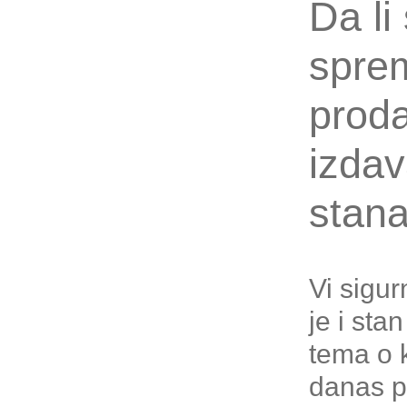
Da li
sprem
prodaj
izdav
stan
Vi sigur
je i sta
tema o 
danas pi