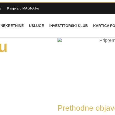
s
Karijera u MAGNAT-u
NEKRETNINE
USLUGE
INVESTITORSKI KLUB
KARTICA P
ju
Prethodne objav