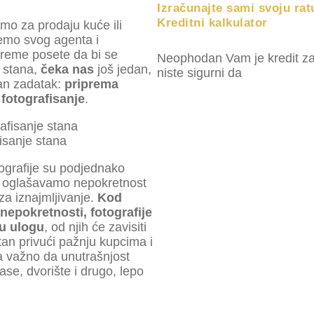
Izračunajte sami svoju rat
Kreditni kalkulator
mo za prodaju kuće ili
emo svog agenta i
reme posete da bi se
Neophodan Vam je kredit za 
 stana,
čeka nas
još jedan,
niste sigurni da
an zadatak:
priprema
 fotografisanje
.
isanje stana
tografije su podjednako
a oglašavamo nepokretnost
 za iznajmljivanje.
Kod
nepokretnosti, fotografije
nu ulogu
, od njih će zavisiti
stan privući pažnju kupcima i
a važno da unutrašnjost
erase, dvorište i drugo, lepo