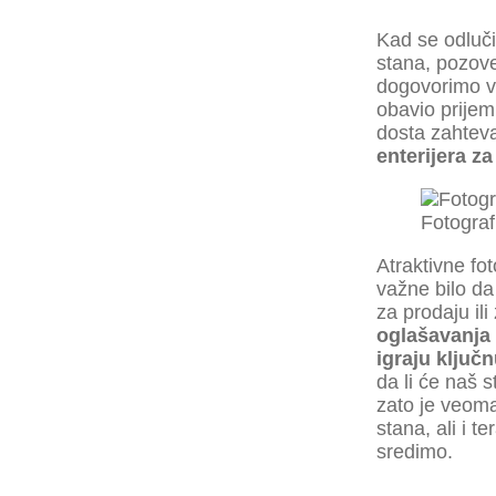
Kad se odluči
stana, pozov
dogovorimo v
obavio prijem
dosta zahtev
enterijera za
Fotograf
Atraktivne fo
važne bilo d
za prodaju ili
oglašavanja 
igraju ključ
da li će naš 
zato je veom
stana, ali i t
sredimo.